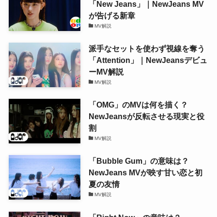
「New Jeans」｜NewJeans MV
が告げる新章
MV解説
派手なセットを使わず視線を奪う
「Attention」｜NewJeansデビュ
ーMV解説
MV解説
「OMG」のMVは何を描く？
NewJeansが反転させる現実と役
割
MV解説
「Bubble Gum」の意味は？
NewJeans MVが映す甘い恋と初
夏の友情
MV解説