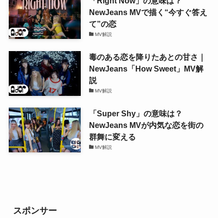
「Right Now」の意味は？
NewJeans MVで描く“今すぐ答え
て”の恋
MV解説
毒のある恋を降りたあとの甘さ｜
NewJeans「How Sweet」MV解
説
MV解説
「Super Shy」の意味は？
NewJeans MVが内気な恋を街の
群舞に変える
MV解説
スポンサー