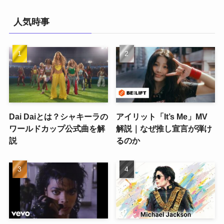
人気時事
Dai Daiとは？シャキーラの
アイリット「It’s Me」MV
ワールドカップ公式曲を解
解説｜なぜ推し宣言が弾け
説
るのか