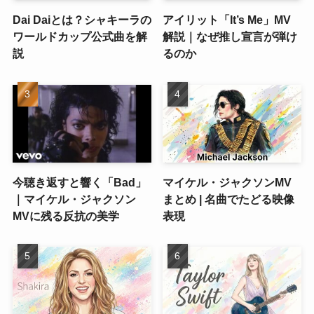
Dai Daiとは？シャキーラの
アイリット「It’s Me」MV
ワールドカップ公式曲を解
解説｜なぜ推し宣言が弾け
説
るのか
今聴き返すと響く「Bad」
マイケル・ジャクソンMV
｜マイケル・ジャクソン
まとめ | 名曲でたどる映像
MVに残る反抗の美学
表現