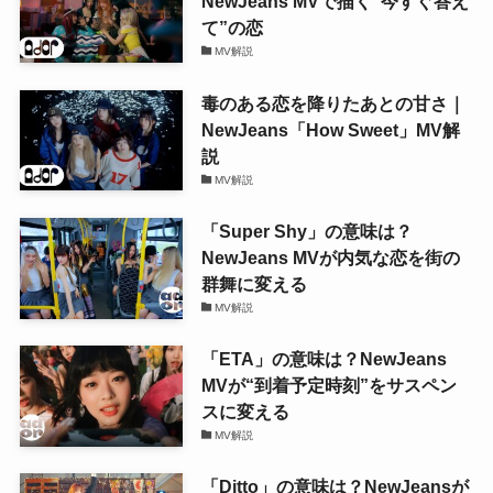
NewJeans MVで描く“今すぐ答え
て”の恋
MV解説
毒のある恋を降りたあとの甘さ｜
NewJeans「How Sweet」MV解
説
MV解説
「Super Shy」の意味は？
NewJeans MVが内気な恋を街の
群舞に変える
MV解説
「ETA」の意味は？NewJeans
MVが“到着予定時刻”をサスペン
スに変える
MV解説
「Ditto」の意味は？NewJeansが