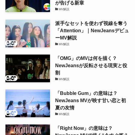
が告げる新章
MV解説
派手なセットを使わず視線を奪う
「Attention」｜NewJeansデビュ
ーMV解説
MV解説
「OMG」のMVは何を描く？
NewJeansが反転させる現実と役
割
MV解説
「Bubble Gum」の意味は？
NewJeans MVが映す甘い恋と初
夏の友情
MV解説
「Right Now」の意味は？