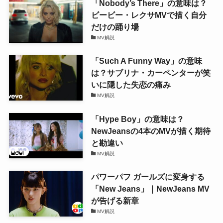
「Nobody’s There」の意味は？
ビービー・レクサMVで描く自分
だけの踊り場
MV解説
「Such A Funny Way」の意味
は？サブリナ・カーペンターが笑
いに隠した失恋の痛み
MV解説
「Hype Boy」の意味は？
NewJeansの4本のMVが描く期待
と勘違い
MV解説
パワーパフ ガールズに変身する
「New Jeans」｜NewJeans MV
が告げる新章
MV解説