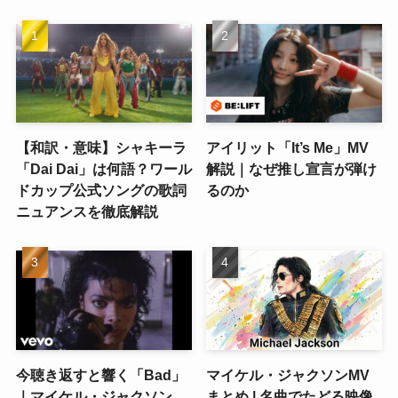
【和訳・意味】シャキーラ
アイリット「It’s Me」MV
「Dai Dai」は何語？ワール
解説｜なぜ推し宣言が弾け
ドカップ公式ソングの歌詞
るのか
ニュアンスを徹底解説
今聴き返すと響く「Bad」
マイケル・ジャクソンMV
｜マイケル・ジャクソン
まとめ | 名曲でたどる映像