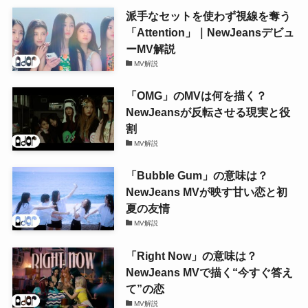
派手なセットを使わず視線を奪う
「Attention」｜NewJeansデビュ
ーMV解説
MV解説
「OMG」のMVは何を描く？
NewJeansが反転させる現実と役
割
MV解説
「Bubble Gum」の意味は？
NewJeans MVが映す甘い恋と初
夏の友情
MV解説
「Right Now」の意味は？
NewJeans MVで描く“今すぐ答え
て”の恋
MV解説