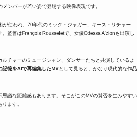
tonesのメンバーが若い姿で登場する映像表現です。
ク技術が使われ、70年代のミック・ジャガー、キース・リチャー
ançois Rousseletで、女優Odessa A’zionも出演し
カルチャーのミュージシャン、ダンサーたちと共演しているよ
の記憶をAIで再編集したMV
として見ると、かなり現代的な作品
不思議な距離感もあります。そこがこのMVの賛否を生みやすい
あります。