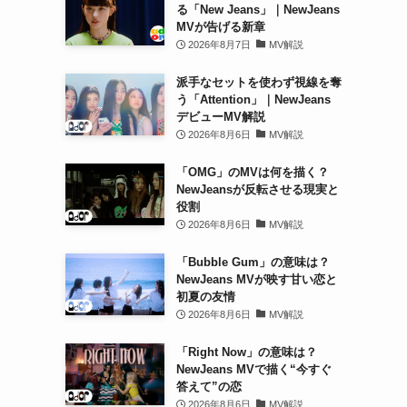
る「New Jeans」｜NewJeans
MVが告げる新章
2026年8月7日
MV解説
派手なセットを使わず視線を奪
う「Attention」｜NewJeans
デビューMV解説
2026年8月6日
MV解説
「OMG」のMVは何を描く？
NewJeansが反転させる現実と
役割
2026年8月6日
MV解説
「Bubble Gum」の意味は？
NewJeans MVが映す甘い恋と
初夏の友情
2026年8月6日
MV解説
「Right Now」の意味は？
NewJeans MVで描く“今すぐ
答えて”の恋
2026年8月6日
MV解説