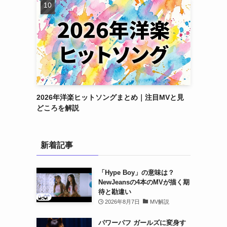
2026年洋楽ヒットソングまとめ｜注目MVと見
どころを解説
新着記事
「Hype Boy」の意味は？
NewJeansの4本のMVが描く期
待と勘違い
2026年8月7日
MV解説
パワーパフ ガールズに変身す