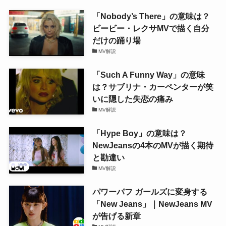
「Nobody’s There」の意味は？
ビービー・レクサMVで描く自分
だけの踊り場
MV解説
「Such A Funny Way」の意味
は？サブリナ・カーペンターが笑
いに隠した失恋の痛み
MV解説
「Hype Boy」の意味は？
NewJeansの4本のMVが描く期待
と勘違い
MV解説
パワーパフ ガールズに変身する
「New Jeans」｜NewJeans MV
が告げる新章