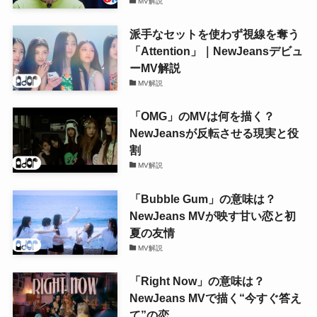
MV解説
派手なセットを使わず視線を奪う
「Attention」｜NewJeansデビュ
ーMV解説
MV解説
「OMG」のMVは何を描く？
NewJeansが反転させる現実と役
割
MV解説
「Bubble Gum」の意味は？
NewJeans MVが映す甘い恋と初
夏の友情
MV解説
「Right Now」の意味は？
NewJeans MVで描く“今すぐ答え
て”の恋