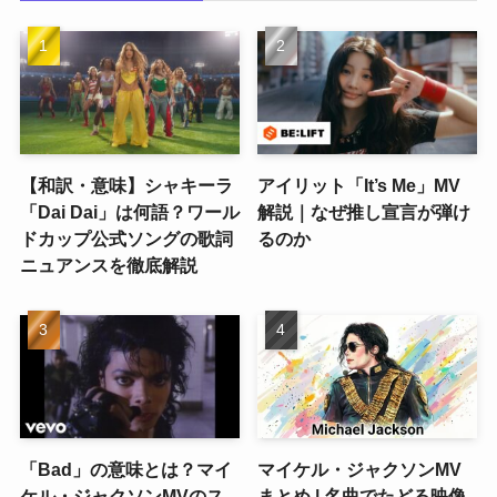
【和訳・意味】シャキーラ
アイリット「It’s Me」MV
「Dai Dai」は何語？ワール
解説｜なぜ推し宣言が弾け
ドカップ公式ソングの歌詞
るのか
ニュアンスを徹底解説
「Bad」の意味とは？マイ
マイケル・ジャクソンMV
ケル・ジャクソンMVのス
まとめ | 名曲でたどる映像