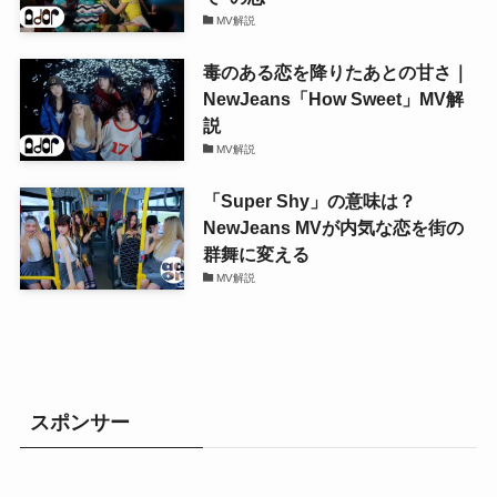
MV解説
毒のある恋を降りたあとの甘さ｜
NewJeans「How Sweet」MV解
説
MV解説
「Super Shy」の意味は？
NewJeans MVが内気な恋を街の
群舞に変える
MV解説
スポンサー