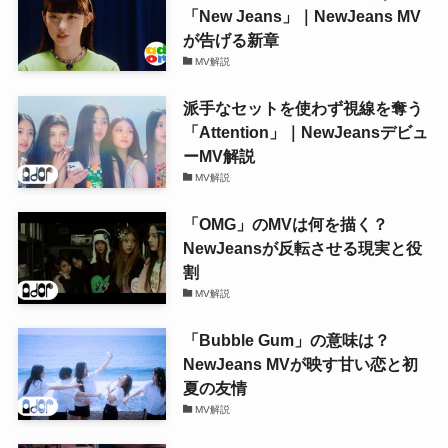
「New Jeans」｜NewJeans MV
が告げる新章
MV解説
派手なセットを使わず視線を奪う
「Attention」｜NewJeansデビュ
ーMV解説
MV解説
「OMG」のMVは何を描く？
NewJeansが反転させる現実と役
割
MV解説
「Bubble Gum」の意味は？
NewJeans MVが映す甘い恋と初
夏の友情
MV解説