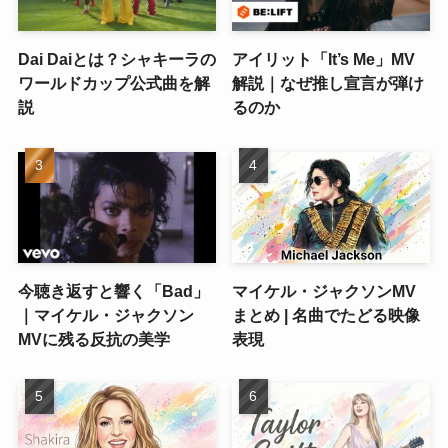
Dai Daiとは？シャキーラの
アイリット「It’s Me」MV
ワールドカップ公式曲を解
解説｜なぜ推し宣言が弾け
説
るのか
今聴き返すと響く「Bad」
マイケル・ジャクソンMV
｜マイケル・ジャクソン
まとめ | 名曲でたどる映像
MVに残る反抗の美学
表現