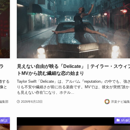
ラ
見えない自由が映る「Delicate」｜テイラー・スウィ
トMVから読む繊細な恋の始まり
象徴する
Taylor Swift「Delicate」は、アルバム『reputation』の中でも、強
像と
りも不安や繊細さが前に出る楽曲です。MVでは、彼女が突然“誰か
も見えない存在”になり、ホテル...
編集部
2026年6月13日
洋楽ナビ編集
V解説
MV解