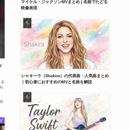
マイケル・ジャクソンMVまとめ | 名曲でたどる
映像表現
フ
シャキーラ（Shakira）の代表曲・人気曲まとめ
さよ
｜初心者におすすめのMVと名曲を解説
ら
部
説