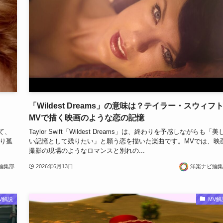
「Wildest Dreams」の意味は？テイラー・スウィフ
MVで描く映画のような恋の記憶
して、
Taylor Swift「Wildest Dreams」は、終わりを予感しながらも「美
り孤
い記憶として残りたい」と願う恋を描いた楽曲です。MVでは、映
撮影の現場のようなロマンスと別れの...
編集部
2026年6月13日
洋楽ナビ編集
V解説
MV解