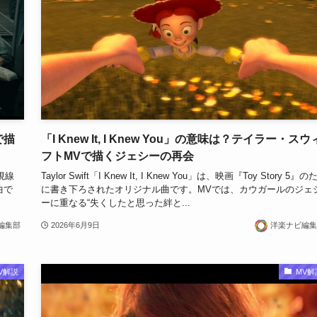
で描
「I Knew It, I Knew You」の意味は？テイラー・スウ
フトMVで描くジェシーの再会
る視線
Taylor Swift「I Knew It, I Knew You」は、映画『Toy Story 5』の
曲で
に書き下ろされたオリジナル曲です。MVでは、カウガールのジェ
ーに重なる“失くしたと思った絆と...
編集部
2026年6月9日
洋楽ナビ編集
V解説
MV解