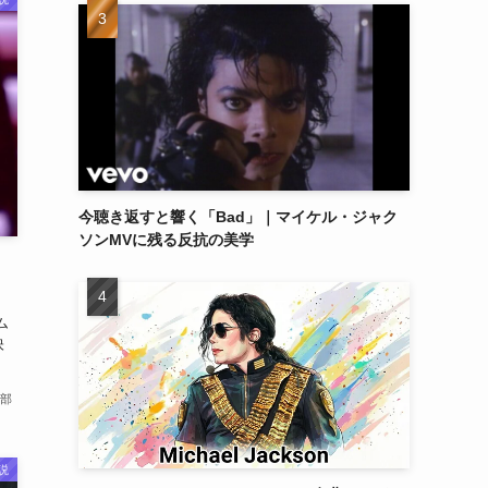
今聴き返すと響く「Bad」｜マイケル・ジャク
ソンMVに残る反抗の美学
ら
ム
映
部
説