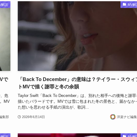
V解説
MV解
Vで
「Back To December」の意味は？テイラー・スウィ
トMVで描く謝罪と冬の余韻
で、危
Taylor Swift「Back To December」は、別れた相手への後悔と謝
。MV
描いたバラードです。MVでは雪に包まれた冬の景色と、届かなか
た想いを思わせる手紙の演出が、歌詞...
編集部
2026年6月14日
洋楽ナビ編集
V解説
MV解