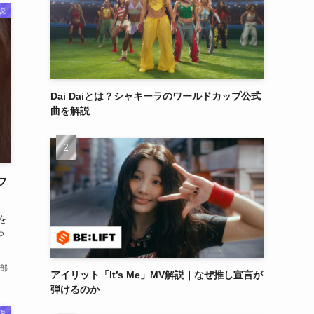
説
Dai Daiとは？シャキーラのワールドカップ公式
曲を解説
フ
罪を
っ
部
アイリット「It’s Me」MV解説｜なぜ推し宣言が
弾けるのか
説