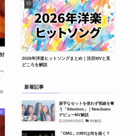
と対
2026年洋楽ヒットソングまとめ｜注目MVと見
どころを解説
へ
」
新着記事
部
派手なセットを使わず視線を奪
う「Attention」｜NewJeans
説
デビューMV解説
2026年8月6日
MV解説
「OMG」のMVは何を描く？