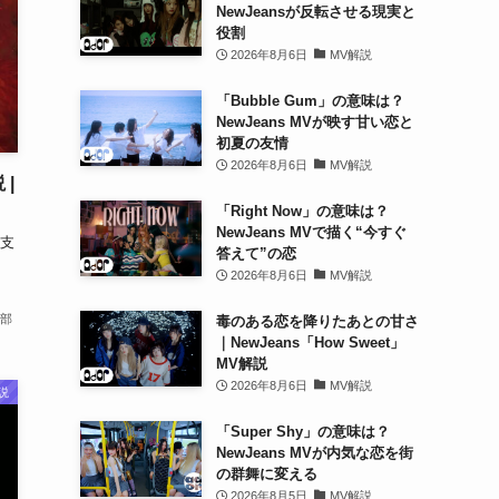
NewJeansが反転させる現実と
役割
2026年8月6日
MV解説
「Bubble Gum」の意味は？
NewJeans MVが映す甘い恋と
初夏の友情
2026年8月6日
MV解説
 |
「Right Now」の意味は？
NewJeans MVで描く“今すぐ
支
答えて”の恋
2026年8月6日
MV解説
部
毒のある恋を降りたあとの甘さ
｜NewJeans「How Sweet」
MV解説
2026年8月6日
MV解説
説
「Super Shy」の意味は？
NewJeans MVが内気な恋を街
の群舞に変える
2026年8月5日
MV解説