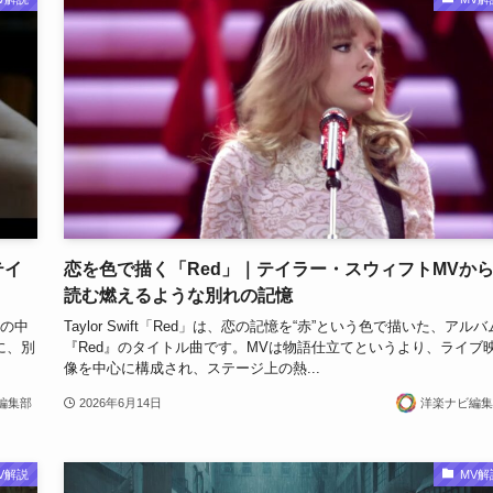
テイ
恋を色で描く「Red」｜テイラー・スウィフトMVか
読む燃えるような別れの記憶
』期の中
Taylor Swift「Red」は、恋の記憶を“赤”という色で描いた、アルバ
に、別
『Red』のタイトル曲です。MVは物語仕立てというより、ライブ
像を中心に構成され、ステージ上の熱...
編集部
2026年6月14日
洋楽ナビ編集
V解説
MV解