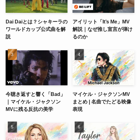
Dai Daiとは？シャキーラの
アイリット「It’s Me」MV
ワールドカップ公式曲を解
解説｜なぜ推し宣言が弾け
説
るのか
今聴き返すと響く「Bad」
マイケル・ジャクソンMV
｜マイケル・ジャクソン
まとめ | 名曲でたどる映像
MVに残る反抗の美学
表現