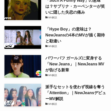
「Such A Funny Way」の意味
は？サブリナ・カーペンターが笑
いに隠した失恋の痛み
MV解説
「Hype Boy」の意味は？
NewJeansの4本のMVが描く期待
と勘違い
MV解説
パワーパフ ガールズに変身する
「New Jeans」｜NewJeans MV
が告げる新章
MV解説
派手なセットを使わず視線を奪う
「Attention」｜NewJeansデビュ
ーMV解説
MV解説