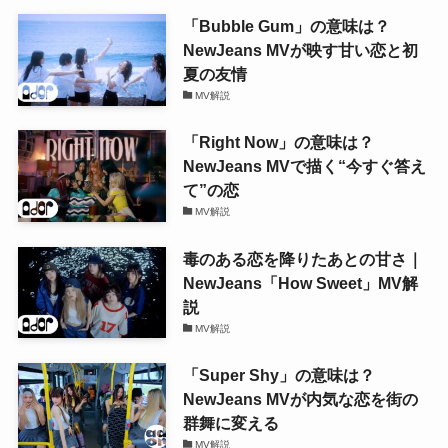
「Bubble Gum」の意味は？
NewJeans MVが映す甘い恋と初
夏の友情
MV解説
「Right Now」の意味は？
NewJeans MVで描く“今すぐ答え
て”の恋
MV解説
毒のある恋を降りたあとの甘さ｜
NewJeans「How Sweet」MV解
説
MV解説
「Super Shy」の意味は？
NewJeans MVが内気な恋を街の
群舞に変える
MV解説