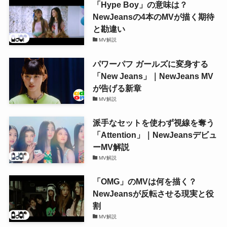
「Hype Boy」の意味は？
NewJeansの4本のMVが描く期待
と勘違い
MV解説
パワーパフ ガールズに変身する
「New Jeans」｜NewJeans MV
が告げる新章
MV解説
派手なセットを使わず視線を奪う
「Attention」｜NewJeansデビュ
ーMV解説
MV解説
「OMG」のMVは何を描く？
NewJeansが反転させる現実と役
割
MV解説