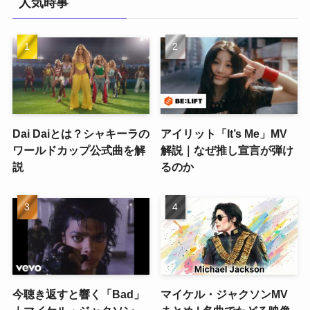
人気時事
Dai Daiとは？シャキーラの
アイリット「It’s Me」MV
ワールドカップ公式曲を解
解説｜なぜ推し宣言が弾け
説
るのか
今聴き返すと響く「Bad」
マイケル・ジャクソンMV