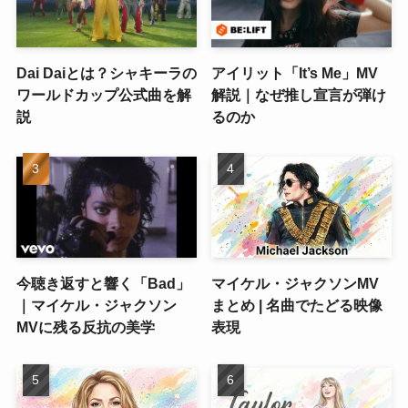
Dai Daiとは？シャキーラの
アイリット「It’s Me」MV
ワールドカップ公式曲を解
解説｜なぜ推し宣言が弾け
説
るのか
今聴き返すと響く「Bad」
マイケル・ジャクソンMV
｜マイケル・ジャクソン
まとめ | 名曲でたどる映像
MVに残る反抗の美学
表現