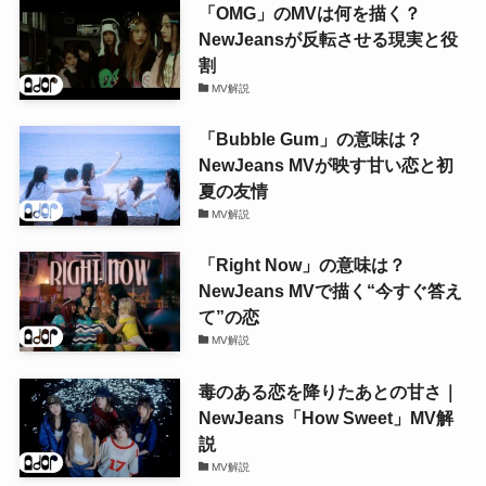
「OMG」のMVは何を描く？
NewJeansが反転させる現実と役
割
MV解説
「Bubble Gum」の意味は？
NewJeans MVが映す甘い恋と初
夏の友情
MV解説
「Right Now」の意味は？
NewJeans MVで描く“今すぐ答え
て”の恋
MV解説
毒のある恋を降りたあとの甘さ｜
NewJeans「How Sweet」MV解
説
MV解説