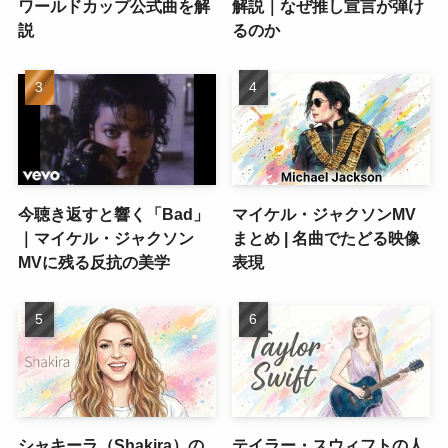
ワールドカップ公式曲を解
解説｜なぜ推し宣言が弾け
説
るのか
今聴き返すと響く「Bad」
マイケル・ジャクソンMV
｜マイケル・ジャクソン
まとめ | 名曲でたどる映像
MVに残る反抗の美学
表現
シャキーラ（Shakira）の
テイラー・スウィフトの人