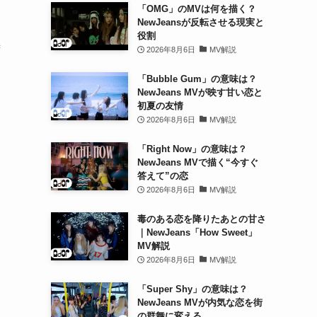
「OMG」のMVは何を描く？
NewJeansが反転させる現実と
役割
ず
2026年8月6日
MV解説
「Bubble Gum」の意味は？
NewJeans MVが映す甘い恋と
初夏の友情
2026年8月6日
MV解説
「Right Now」の意味は？
NewJeans MVで描く“今すぐ
答えて”の恋
2026年8月6日
MV解説
毒のある恋を降りたあとの甘さ
｜NewJeans「How Sweet」
MV解説
2026年8月6日
MV解説
「Super Shy」の意味は？
NewJeans MVが内気な恋を街
の群舞に変える