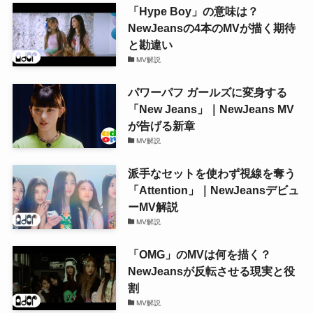
「Hype Boy」の意味は？
NewJeansの4本のMVが描く期待
と勘違い
MV解説
パワーパフ ガールズに変身する
「New Jeans」｜NewJeans MV
が告げる新章
MV解説
派手なセットを使わず視線を奪う
「Attention」｜NewJeansデビュ
ーMV解説
MV解説
「OMG」のMVは何を描く？
NewJeansが反転させる現実と役
割
MV解説