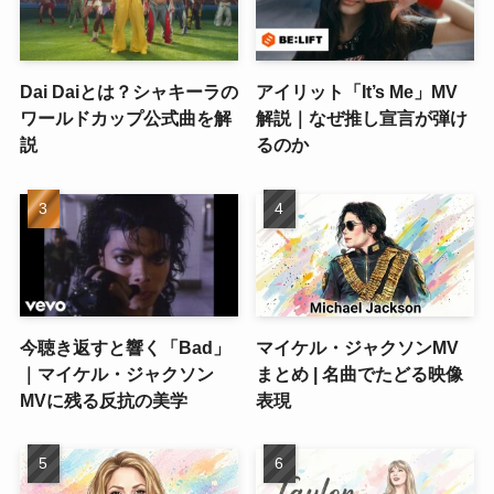
Dai Daiとは？シャキーラの
アイリット「It’s Me」MV
ワールドカップ公式曲を解
解説｜なぜ推し宣言が弾け
説
るのか
今聴き返すと響く「Bad」
マイケル・ジャクソンMV
｜マイケル・ジャクソン
まとめ | 名曲でたどる映像
MVに残る反抗の美学
表現