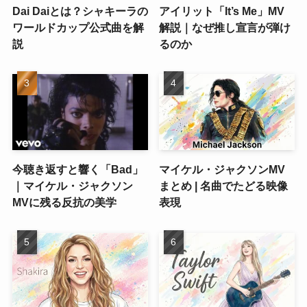
Dai Daiとは？シャキーラの
アイリット「It’s Me」MV
ワールドカップ公式曲を解
解説｜なぜ推し宣言が弾け
説
るのか
今聴き返すと響く「Bad」
マイケル・ジャクソンMV
｜マイケル・ジャクソン
まとめ | 名曲でたどる映像
MVに残る反抗の美学
表現