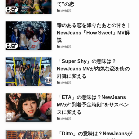
て”の恋
MV解説
毒のある恋を降りたあとの甘さ｜
NewJeans「How Sweet」MV解
説
MV解説
「Super Shy」の意味は？
NewJeans MVが内気な恋を街の
群舞に変える
MV解説
「ETA」の意味は？NewJeans
MVが“到着予定時刻”をサスペン
スに変える
MV解説
「Ditto」の意味は？NewJeansが