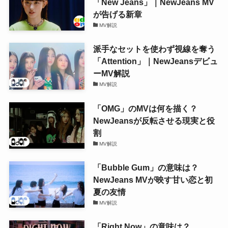
「New Jeans」｜NewJeans MV
が告げる新章
MV解説
派手なセットを使わず視線を奪う
「Attention」｜NewJeansデビュ
ーMV解説
MV解説
「OMG」のMVは何を描く？
NewJeansが反転させる現実と役
割
MV解説
「Bubble Gum」の意味は？
NewJeans MVが映す甘い恋と初
夏の友情
MV解説
「Right Now」の意味は？