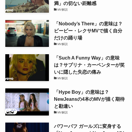
満」の切ない距離感
MV解説
「Nobody’s There」の意味は？
ビービー・レクサMVで描く自分
だけの踊り場
MV解説
「Such A Funny Way」の意味
は？サブリナ・カーペンターが笑
いに隠した失恋の痛み
MV解説
「Hype Boy」の意味は？
NewJeansの4本のMVが描く期待
と勘違い
MV解説
パワーパフ ガールズに変身する