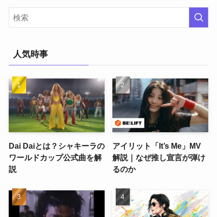
人気時事
Dai Daiとは？シャキーラの
アイリット「It’s Me」MV
ワールドカップ公式曲を解
解説｜なぜ推し宣言が弾け
説
るのか