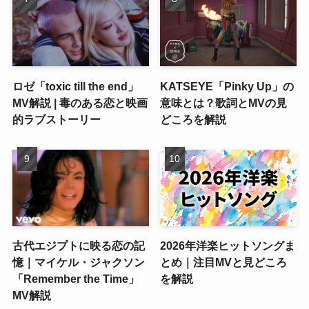
ロゼ「toxic till the end」
KATSEYE「Pinky Up」の
MV解説 | 毒のある恋と映画
意味とは？歌詞とMVの見
的ラブストーリー
どころを解説
古代エジプトに映る恋の記
2026年洋楽ヒットソングま
憶｜マイケル・ジャクソン
とめ｜注目MVと見どころ
「Remember the Time」
を解説
MV解説