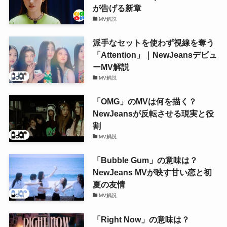
が告げる新章
MV解説
派手なセットを使わず視線を奪う
「Attention」｜NewJeansデビュ
ーMV解説
MV解説
「OMG」のMVは何を描く？
NewJeansが反転させる現実と役
割
MV解説
「Bubble Gum」の意味は？
NewJeans MVが映す甘い恋と初
夏の友情
MV解説
「Right Now」の意味は？