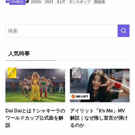
MV解説
2020s
2024
ILLIT
ダンスポップ
開放感
人気時事
Dai Daiとは？シャキーラの
アイリット「It’s Me」MV
ワールドカップ公式曲を解
解説｜なぜ推し宣言が弾け
説
るのか