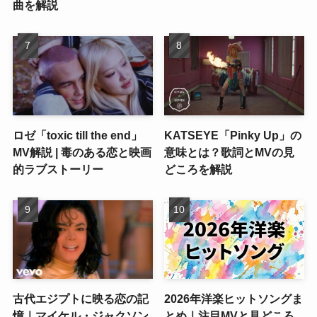
曲を解説
ロゼ「toxic till the end」
KATSEYE「Pinky Up」の
MV解説 | 毒のある恋と映画
意味とは？歌詞とMVの見
的ラブストーリー
どころを解説
古代エジプトに映る恋の記
2026年洋楽ヒットソングま
憶｜マイケル・ジャクソン
とめ｜注目MVと見どころ