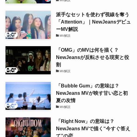
MV解説
派手なセットを使わず視線を奪う
「Attention」｜NewJeansデビュ
ーMV解説
MV解説
「OMG」のMVは何を描く？
NewJeansが反転させる現実と役
割
MV解説
「Bubble Gum」の意味は？
NewJeans MVが映す甘い恋と初
夏の友情
MV解説
「Right Now」の意味は？
NewJeans MVで描く“今すぐ答え
て”の恋