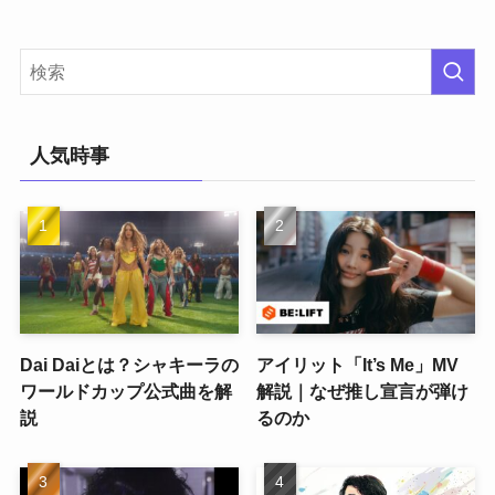
人気時事
Dai Daiとは？シャキーラの
アイリット「It’s Me」MV
ワールドカップ公式曲を解
解説｜なぜ推し宣言が弾け
説
るのか