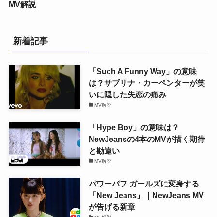
MV解説
新着記事
「Such A Funny Way」の意味
は？サブリナ・カーペンターが笑
いに隠した失恋の痛み
MV解説
「Hype Boy」の意味は？
NewJeansの4本のMVが描く期待
と勘違い
MV解説
パワーパフ ガールズに変身する
「New Jeans」｜NewJeans MV
が告げる新章