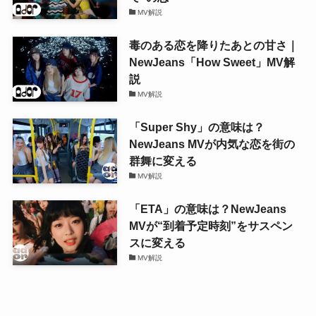
MV解説
毒のある恋を降りたあとの甘さ｜
NewJeans「How Sweet」MV解
説
MV解説
「Super Shy」の意味は？
NewJeans MVが内気な恋を街の
群舞に変える
MV解説
「ETA」の意味は？NewJeans
MVが“到着予定時刻”をサスペン
スに変える
MV解説