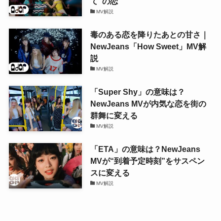
て”の恋
MV解説
毒のある恋を降りたあとの甘さ｜
NewJeans「How Sweet」MV解
説
MV解説
「Super Shy」の意味は？
NewJeans MVが内気な恋を街の
群舞に変える
MV解説
「ETA」の意味は？NewJeans
MVが“到着予定時刻”をサスペン
スに変える
MV解説