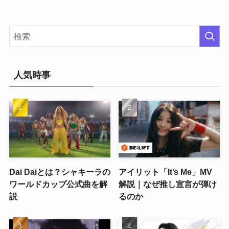
人気時事
Dai Daiとは？シャキーラの
アイリット「It’s Me」MV
ワールドカップ公式曲を解
解説｜なぜ推し宣言が弾け
説
るのか