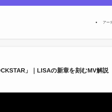
アー
KSTAR」｜LISAの新章を刻むMV解説