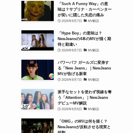
「Such A Funny Way」の意
味は？サブリナ・カーペンター
が笑いに隠した失恋の痛み
2026年8月7日
MV解説
「Hype Boy」の意味は？
NewJeansの4本のMVが描く期
待と勘違い
2026年8月7日
MV解説
パワーパフ ガールズに変身す
る「New Jeans」｜NewJeans
MVが告げる新章
2026年8月7日
MV解説
派手なセットを使わず視線を奪
う「Attention」｜NewJeans
デビューMV解説
2026年8月6日
MV解説
「OMG」のMVは何を描く？
NewJeansが反転させる現実と
役割