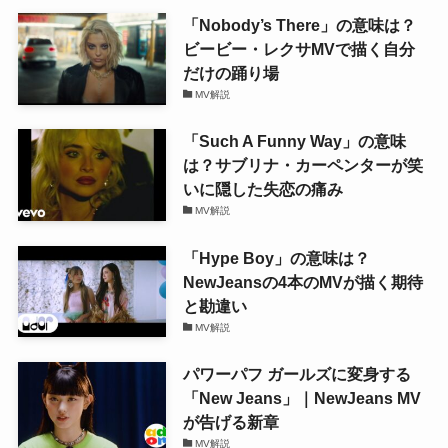
「Nobody’s There」の意味は？
ビービー・レクサMVで描く自分
だけの踊り場
MV解説
「Such A Funny Way」の意味
は？サブリナ・カーペンターが笑
いに隠した失恋の痛み
MV解説
「Hype Boy」の意味は？
NewJeansの4本のMVが描く期待
と勘違い
MV解説
パワーパフ ガールズに変身する
「New Jeans」｜NewJeans MV
が告げる新章
MV解説