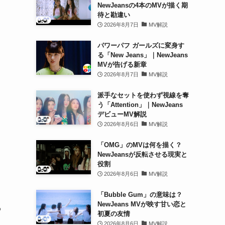
NewJeansの4本のMVが描く期
待と勘違い
2026年8月7日
MV解説
パワーパフ ガールズに変身す
る「New Jeans」｜NewJeans
MVが告げる新章
2026年8月7日
MV解説
派手なセットを使わず視線を奪
う「Attention」｜NewJeans
デビューMV解説
2026年8月6日
MV解説
「OMG」のMVは何を描く？
NewJeansが反転させる現実と
役割
2026年8月6日
MV解説
「Bubble Gum」の意味は？
NewJeans MVが映す甘い恋と
わ
初夏の友情
2026年8月6日
MV解説