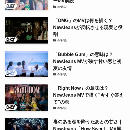
ーMV解説
MV解説
「OMG」のMVは何を描く？
NewJeansが反転させる現実と役
割
MV解説
「Bubble Gum」の意味は？
NewJeans MVが映す甘い恋と初
夏の友情
MV解説
「Right Now」の意味は？
NewJeans MVで描く“今すぐ答え
て”の恋
MV解説
毒のある恋を降りたあとの甘さ｜
NewJeans「How Sweet」MV解