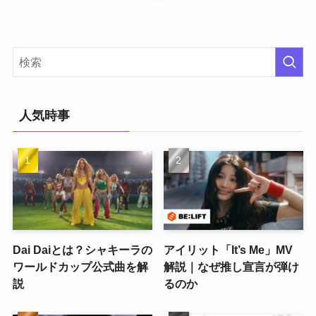
人気時事
Dai Daiとは？シャキーラの
アイリット「It’s Me」MV
ワールドカップ公式曲を解
解説｜なぜ推し宣言が弾け
説
るのか