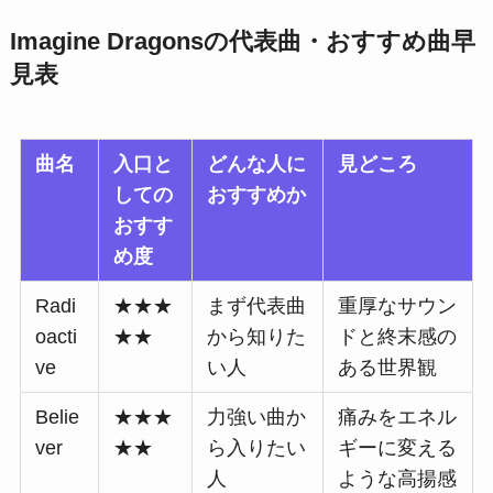
Imagine Dragonsの代表曲・おすすめ曲早
見表
曲名
入口と
どんな人に
見どころ
しての
おすすめか
おすす
め度
Radi
★★★
まず代表曲
重厚なサウン
oacti
★★
から知りた
ドと終末感の
ve
い人
ある世界観
Belie
★★★
力強い曲か
痛みをエネル
ver
★★
ら入りたい
ギーに変える
人
ような高揚感