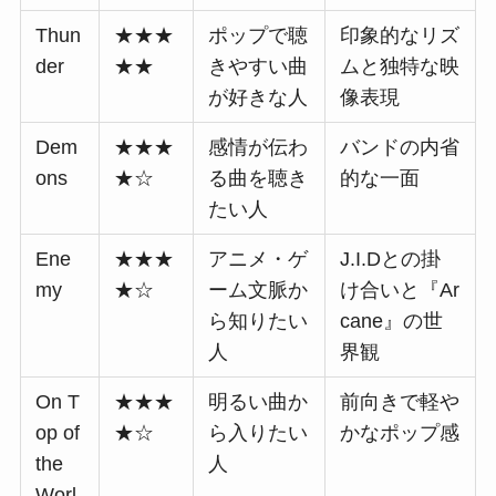
Thun
★★★
ポップで聴
印象的なリズ
der
★★
きやすい曲
ムと独特な映
が好きな人
像表現
Dem
★★★
感情が伝わ
バンドの内省
ons
★☆
る曲を聴き
的な一面
たい人
Ene
★★★
アニメ・ゲ
J.I.Dとの掛
my
★☆
ーム文脈か
け合いと『Ar
ら知りたい
cane』の世
人
界観
On T
★★★
明るい曲か
前向きで軽や
op of
★☆
ら入りたい
かなポップ感
the
人
Worl